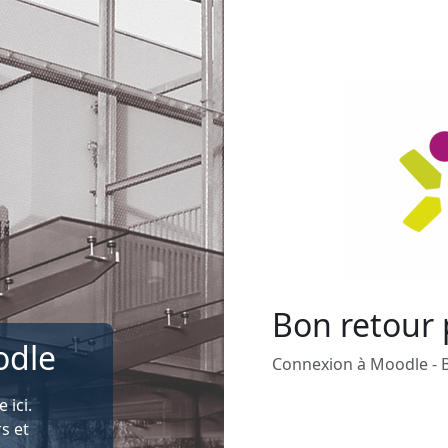
Bon retour
odle
Connexion à Moodle - B
ici.
s et